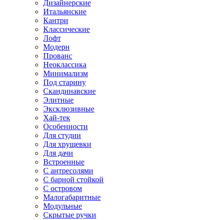
Дизайнерские
Итальянские
Кантри
Классические
Лофт
Модерн
Прованс
Неоклассика
Минимализм
Под старину
Скандинавские
Элитные
Эксклюзивные
Хай-тек
Особенности
Для студии
Для хрущевки
Для дачи
Встроенные
С антресолями
С барной стойкой
С островом
Малогабаритные
Модульные
Скрытые ручки