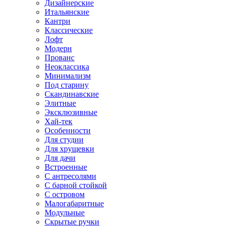
Дизайнерские
Итальянские
Кантри
Классические
Лофт
Модерн
Прованс
Неоклассика
Минимализм
Под старину
Скандинавские
Элитные
Эксклюзивные
Хай-тек
Особенности
Для студии
Для хрущевки
Для дачи
Встроенные
С антресолями
С барной стойкой
С островом
Малогабаритные
Модульные
Скрытые ручки