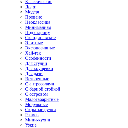
Классические
Лофт
Модерн
Прованс
Неоклассика
Минимализм
Под старину
Скандинавские
Элитные
Эксклюзивные
Хай-тек
Особенности
Для студии
Для хрущевки
Для дачи
Встроенные
С антресолями
С барной стойкой
С островом
Малогабаритные
Модульные
Скрытые ручки
Размер
Мини-кухни
Узкие