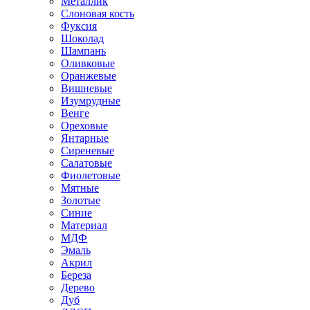
Металлик
Слоновая кость
Фуксия
Шоколад
Шампань
Оливковые
Оранжевые
Вишневые
Изумрудные
Венге
Ореховые
Янтарные
Сиреневые
Салатовые
Фиолетовые
Мятные
Золотые
Синие
Материал
МДФ
Эмаль
Акрил
Береза
Дерево
Дуб