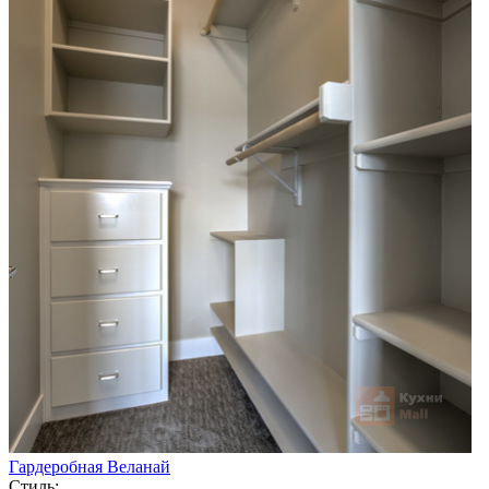
Гардеробная Веланай
Стиль: