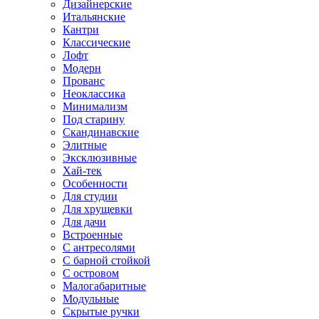
Дизайнерские
Итальянские
Кантри
Классические
Лофт
Модерн
Прованс
Неоклассика
Минимализм
Под старину
Скандинавские
Элитные
Эксклюзивные
Хай-тек
Особенности
Для студии
Для хрущевки
Для дачи
Встроенные
С антресолями
С барной стойкой
С островом
Малогабаритные
Модульные
Скрытые ручки