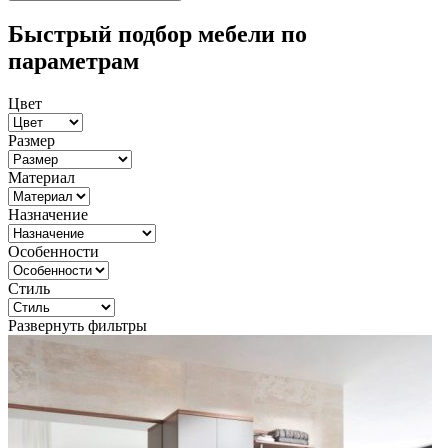
Быстрый подбор мебели по
параметрам
Цвет
Размер
Материал
Назначение
Особенности
Стиль
Развернуть фильтры