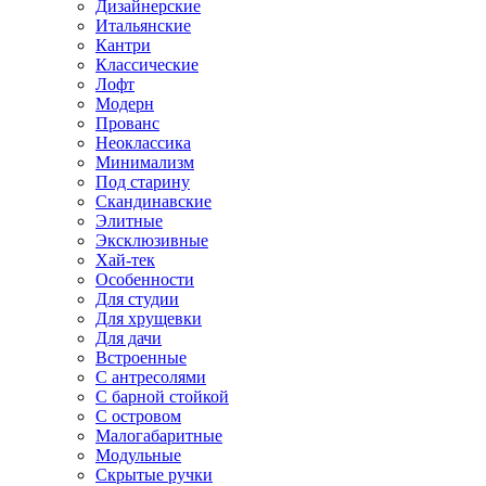
Дизайнерские
Итальянские
Кантри
Классические
Лофт
Модерн
Прованс
Неоклассика
Минимализм
Под старину
Скандинавские
Элитные
Эксклюзивные
Хай-тек
Особенности
Для студии
Для хрущевки
Для дачи
Встроенные
С антресолями
С барной стойкой
С островом
Малогабаритные
Модульные
Скрытые ручки