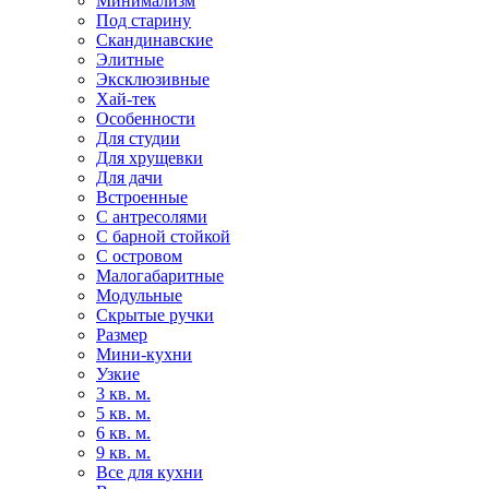
Минимализм
Под старину
Скандинавские
Элитные
Эксклюзивные
Хай-тек
Особенности
Для студии
Для хрущевки
Для дачи
Встроенные
С антресолями
С барной стойкой
С островом
Малогабаритные
Модульные
Скрытые ручки
Размер
Мини-кухни
Узкие
3 кв. м.
5 кв. м.
6 кв. м.
9 кв. м.
Все для кухни