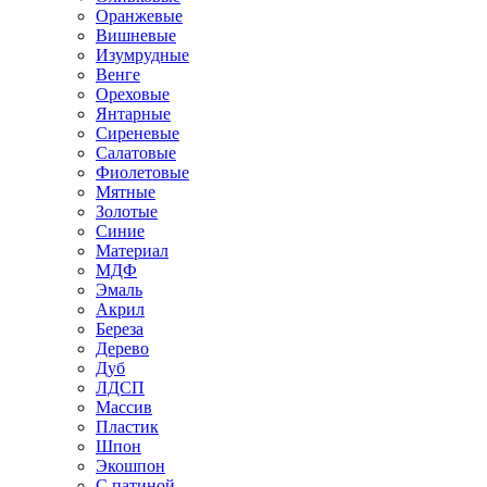
Оранжевые
Вишневые
Изумрудные
Венге
Ореховые
Янтарные
Сиреневые
Салатовые
Фиолетовые
Мятные
Золотые
Синие
Материал
МДФ
Эмаль
Акрил
Береза
Дерево
Дуб
ЛДСП
Массив
Пластик
Шпон
Экошпон
С патиной