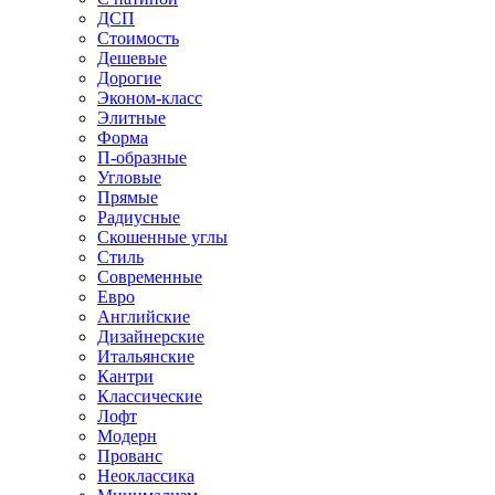
ДСП
Стоимость
Дешевые
Дорогие
Эконом-класс
Элитные
Форма
П-образные
Угловые
Прямые
Радиусные
Скошенные углы
Стиль
Современные
Евро
Английские
Дизайнерские
Итальянские
Кантри
Классические
Лофт
Модерн
Прованс
Неоклассика