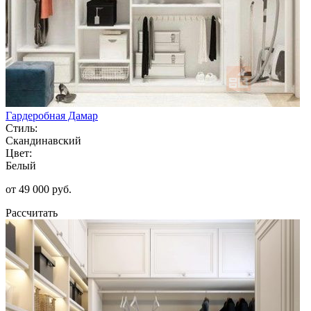
Гардеробная Дамар
Стиль:
Скандинавский
Цвет:
Белый
от 49 000 руб.
Рассчитать