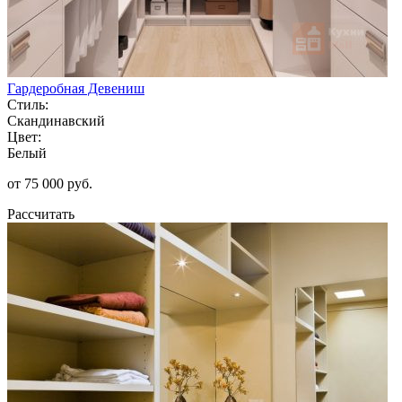
Гардеробная Девениш
Стиль:
Скандинавский
Цвет:
Белый
от 75 000 руб.
Рассчитать