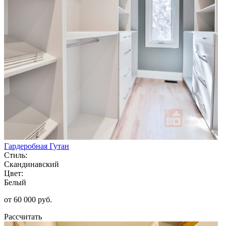
Гардеробная Гутан
Стиль:
Скандинавский
Цвет:
Белый
от 60 000 руб.
Рассчитать