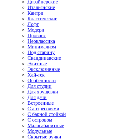
Дизайнерские
Итальянские
Кантри
Классические
Лофт
Модерн
Прованс
Неоклассика
Минимализм
Под старину
Скандинавские
Элитные
Эксклюзивные
Хай-тек
Особенности
Для студии
Для хрущевки
Для дачи
Встроенные
С антресолями
С барной стойкой
С островом
Малогабаритные
Модульные
Скрытые ручки