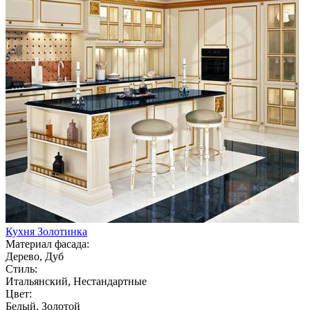
Кухня Золотинка
Материал фасада:
Дерево, Дуб
Стиль:
Итальянский, Нестандартные
Цвет:
Белый, Золотой