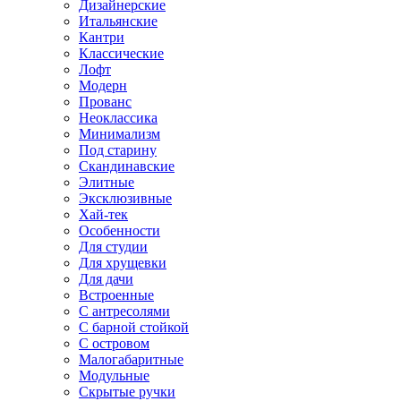
Дизайнерские
Итальянские
Кантри
Классические
Лофт
Модерн
Прованс
Неоклассика
Минимализм
Под старину
Скандинавские
Элитные
Эксклюзивные
Хай-тек
Особенности
Для студии
Для хрущевки
Для дачи
Встроенные
С антресолями
С барной стойкой
С островом
Малогабаритные
Модульные
Скрытые ручки