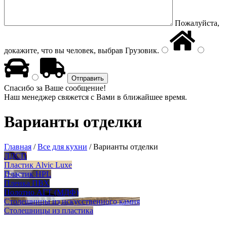
Пожалуйста,
докажите, что вы человек, выбрав
Грузовик
.
Спасибо за Ваше сообщение!
Наш менеджер свяжется с Вами в ближайшее время.
Варианты отделки
Главная
/
Все для кухни
/
Варианты отделки
ЛДСП
Пластик Alvic Luxe
Пластик HPL
Пленка ПВХ
Полотно АГТ (МДФ)
Столешницы из искусственного камня
Столешницы из пластика