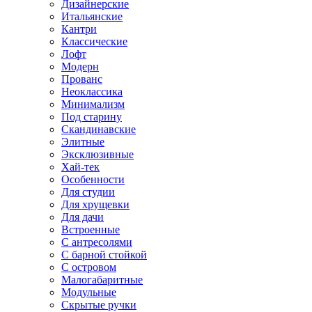
Дизайнерские
Итальянские
Кантри
Классические
Лофт
Модерн
Прованс
Неоклассика
Минимализм
Под старину
Скандинавские
Элитные
Эксклюзивные
Хай-тек
Особенности
Для студии
Для хрущевки
Для дачи
Встроенные
С антресолями
С барной стойкой
С островом
Малогабаритные
Модульные
Скрытые ручки