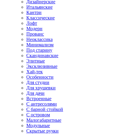
Дизайнерские
Итальянские
Кантри
Классические
Лофт
Модерн
Прованс
Неоклассика
Минимализм
Под старину
Скандинавские
Элитные
Эксклюзивные
Хай-тек
Особенности
Для студии
Для хрущевки
Для дачи
Встроенные
С антресолями
С барной стойкой
С островом
Малогабаритные
Модульные
Скрытые ручки