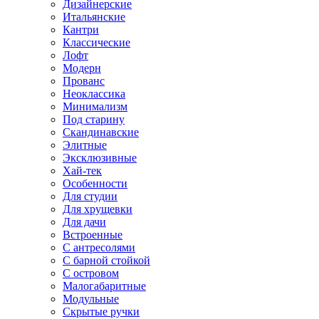
Дизайнерские
Итальянские
Кантри
Классические
Лофт
Модерн
Прованс
Неоклассика
Минимализм
Под старину
Скандинавские
Элитные
Эксклюзивные
Хай-тек
Особенности
Для студии
Для хрущевки
Для дачи
Встроенные
С антресолями
С барной стойкой
С островом
Малогабаритные
Модульные
Скрытые ручки