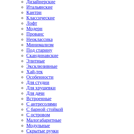
Дизайнерские
Итальянские
Кантри
Классические
Лофт
Модерн
Прованс
Неоклассика
Минимализм
Под старину
Скандинавские
Элитные
Эксклюзивные
Хай-тек
Особенности
Для студии
Для хрущевки
Для дачи
Встроенные
С антресолями
С барной стойкой
С островом
Малогабаритные
Модульные
Скрытые ручки