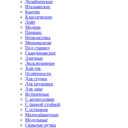
Дизайнерские
Итальянские
Кантри
Классические
Лофт
Модерн
Прованс
Неоклассика
Минимализм
Под старину
Скандинавские
Элитные
Эксклюзивные
Хай-тек
Особенности
Для студии
Для хрущевки
Для дачи
Встроенные
С антресолями
С барной стойкой
С островом
Малогабаритные
Модульные
Скрытые ручки