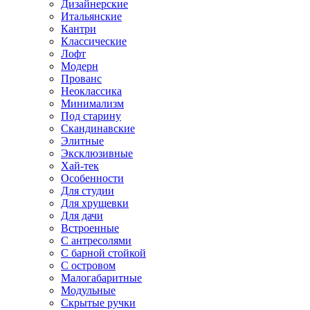
Дизайнерские
Итальянские
Кантри
Классические
Лофт
Модерн
Прованс
Неоклассика
Минимализм
Под старину
Скандинавские
Элитные
Эксклюзивные
Хай-тек
Особенности
Для студии
Для хрущевки
Для дачи
Встроенные
С антресолями
С барной стойкой
С островом
Малогабаритные
Модульные
Скрытые ручки