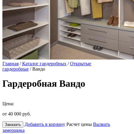
Главная
/
Каталог гардеробных
/
Открытые
гардеробные
/ Вандо
Гардеробная Вандо
Цена:
от 40 000
руб.
Добавить в корзину
Расчет цены
Вызвать
Заказать
замерщика