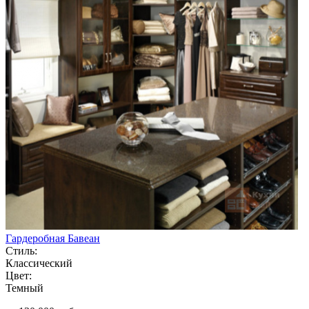
Гардеробная Бавеан
Стиль:
Классический
Цвет:
Темный