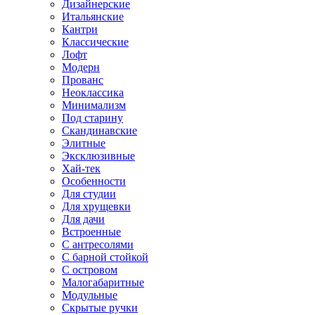
Дизайнерские
Итальянские
Кантри
Классические
Лофт
Модерн
Прованс
Неоклассика
Минимализм
Под старину
Скандинавские
Элитные
Эксклюзивные
Хай-тек
Особенности
Для студии
Для хрущевки
Для дачи
Встроенные
С антресолями
С барной стойкой
С островом
Малогабаритные
Модульные
Скрытые ручки