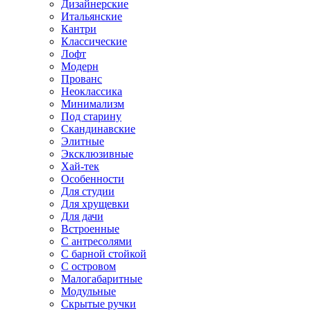
Дизайнерские
Итальянские
Кантри
Классические
Лофт
Модерн
Прованс
Неоклассика
Минимализм
Под старину
Скандинавские
Элитные
Эксклюзивные
Хай-тек
Особенности
Для студии
Для хрущевки
Для дачи
Встроенные
С антресолями
С барной стойкой
С островом
Малогабаритные
Модульные
Скрытые ручки