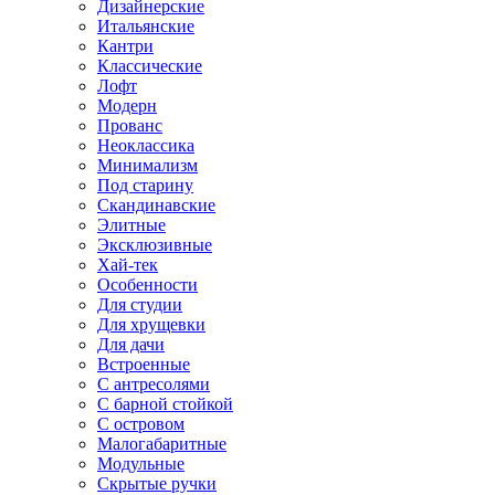
Дизайнерские
Итальянские
Кантри
Классические
Лофт
Модерн
Прованс
Неоклассика
Минимализм
Под старину
Скандинавские
Элитные
Эксклюзивные
Хай-тек
Особенности
Для студии
Для хрущевки
Для дачи
Встроенные
С антресолями
С барной стойкой
С островом
Малогабаритные
Модульные
Скрытые ручки