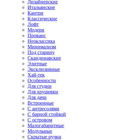
Дизайнерские
Итальянские
Кантри
Классические
Лофт
Модерн
Прованс
Неоклассика
Минимализм
Под старину
Скандинавские
Элитные
Эксклюзивные
Хай-тек
Особенности
Для студии
Для хрущевки
Для дачи
Встроенные
С антресолями
С барной стойкой
С островом
Малогабаритные
Модульные
Скрытые ручки