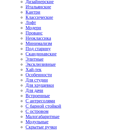
Дизайнерские
Итальянские
Кантри
Классические
Лофт
Модерн
Прованс
Неоклассика
Минимализм
Под старину
Скандинавские
Элитные
Эксклюзивные
Хай-тек
Особенности
Для студии
Для хрущевки
Для дачи
Встроенные
С антресолями
С барной стойкой
С островом
Малогабаритные
Модульные
Скрытые ручки