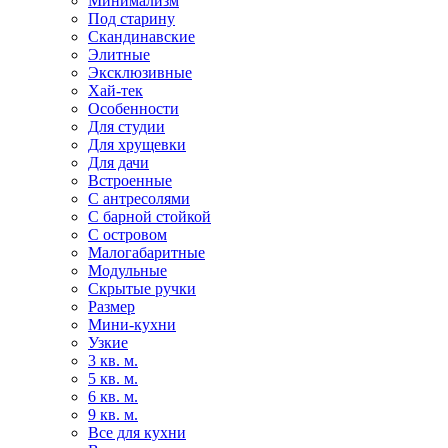
Минимализм
Под старину
Скандинавские
Элитные
Эксклюзивные
Хай-тек
Особенности
Для студии
Для хрущевки
Для дачи
Встроенные
С антресолями
С барной стойкой
С островом
Малогабаритные
Модульные
Скрытые ручки
Размер
Мини-кухни
Узкие
3 кв. м.
5 кв. м.
6 кв. м.
9 кв. м.
Все для кухни