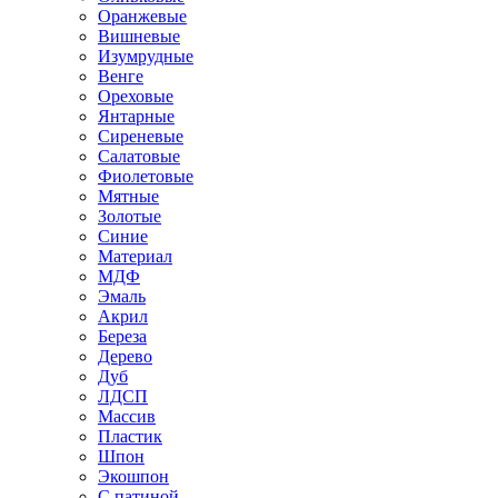
Оранжевые
Вишневые
Изумрудные
Венге
Ореховые
Янтарные
Сиреневые
Салатовые
Фиолетовые
Мятные
Золотые
Синие
Материал
МДФ
Эмаль
Акрил
Береза
Дерево
Дуб
ЛДСП
Массив
Пластик
Шпон
Экошпон
С патиной