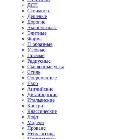
ДСП
Стоимость
Дешевые
Дорогие
Эконом-класс
Элитные
Форма
П-образные
Угловые
Прямые
Радиусные
Скошенные углы
Стиль
Современные
Евро
Английские
Дизайнерские
Итальянские
Кантри
Классические
Лофт
Модерн
Прованс
Неоклассика