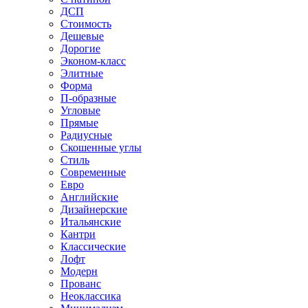
ДСП
Стоимость
Дешевые
Дорогие
Эконом-класс
Элитные
Форма
П-образные
Угловые
Прямые
Радиусные
Скошенные углы
Стиль
Современные
Евро
Английские
Дизайнерские
Итальянские
Кантри
Классические
Лофт
Модерн
Прованс
Неоклассика