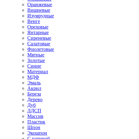
Оранжевые
Вишневые
Изумрудные
Венге
Ореховые
Янтарные
Сиреневые
Салатовые
Фиолетовые
Мятные
Золотые
Синие
Материал
МДФ
Эмаль
Акрил
Береза
Дерево
Дуб
ЛДСП
Массив
Пластик
Шпон
Экошпон
С патиной