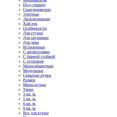
Минимализм
Под старину
Скандинавские
Элитные
Эксклюзивные
Хай-тек
Особенности
Для студии
Для хрущевки
Для дачи
Встроенные
С антресолями
С барной стойкой
С островом
Малогабаритные
Модульные
Скрытые ручки
Размер
Мини-кухни
Узкие
3 кв. м.
5 кв. м.
6 кв. м.
9 кв. м.
Все для кухни