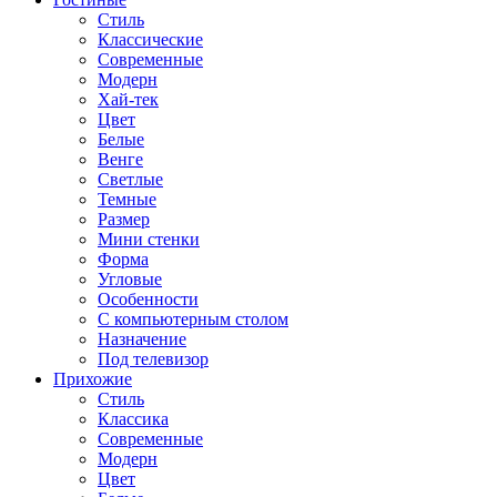
Стиль
Классические
Современные
Модерн
Хай-тек
Цвет
Белые
Венге
Светлые
Темные
Размер
Мини стенки
Форма
Угловые
Особенности
С компьютерным столом
Назначение
Под телевизор
Прихожие
Стиль
Классика
Современные
Модерн
Цвет