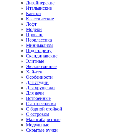
Дизайнерские
Итальянские
Кантри
Классические
Лофт
Модерн
Прованс
Неоклассика
Минимализм
Под старину
Скандинавские
Элитные
Эксклюзивные
Хай-тек
Особенности
Для студии
Для хрущевки
Для дачи
Встроенные
С антресолями
С барной стойкой
С островом
Малогабаритные
Модульные
Скрытые ручки