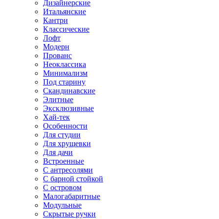
Дизайнерские
Итальянские
Кантри
Классические
Лофт
Модерн
Прованс
Неоклассика
Минимализм
Под старину
Скандинавские
Элитные
Эксклюзивные
Хай-тек
Особенности
Для студии
Для хрущевки
Для дачи
Встроенные
С антресолями
С барной стойкой
С островом
Малогабаритные
Модульные
Скрытые ручки