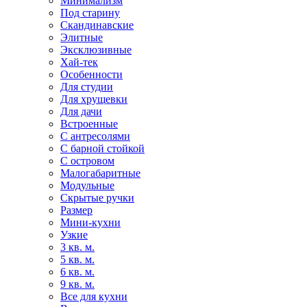
Минимализм
Под старину
Скандинавские
Элитные
Эксклюзивные
Хай-тек
Особенности
Для студии
Для хрущевки
Для дачи
Встроенные
С антресолями
С барной стойкой
С островом
Малогабаритные
Модульные
Скрытые ручки
Размер
Мини-кухни
Узкие
3 кв. м.
5 кв. м.
6 кв. м.
9 кв. м.
Все для кухни