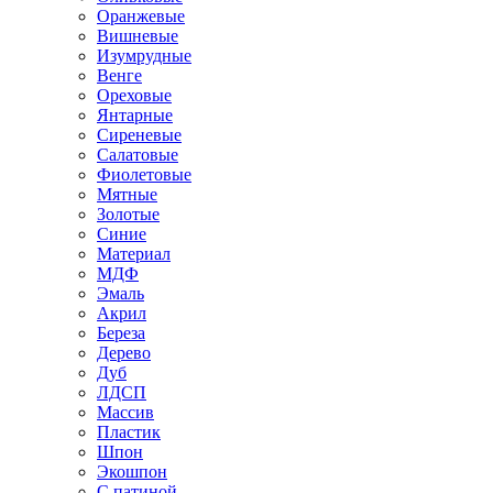
Оранжевые
Вишневые
Изумрудные
Венге
Ореховые
Янтарные
Сиреневые
Салатовые
Фиолетовые
Мятные
Золотые
Синие
Материал
МДФ
Эмаль
Акрил
Береза
Дерево
Дуб
ЛДСП
Массив
Пластик
Шпон
Экошпон
С патиной