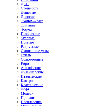
ДСП
Стоимость
Дешевые
Дорогие
Эконом-класс
Элитные
Форма
П-образные
Угловые
Прямые
Радиусные
Скошенные углы
Стиль
Современные
Евро
Английские
Дизайнерские
Итальянские
Кантри
Классические
Лофт
Модерн
Прованс
Неоклассика