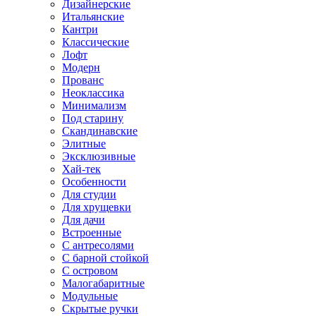
Дизайнерские
Итальянские
Кантри
Классические
Лофт
Модерн
Прованс
Неоклассика
Минимализм
Под старину
Скандинавские
Элитные
Эксклюзивные
Хай-тек
Особенности
Для студии
Для хрущевки
Для дачи
Встроенные
С антресолями
С барной стойкой
С островом
Малогабаритные
Модульные
Скрытые ручки