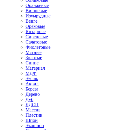
Оливковые
Оранжевые
Вишневые
Изумрудные
Венге
Ореховые
Янтарные
Сиреневые
Салатовые
Фиолетовые
Мятные
Золотые
Синие
Материал
МДФ
Эмаль
Акрил
Береза
Дерево
Дуб
ЛДСП
Массив
Пластик
Шпон
Экошпон