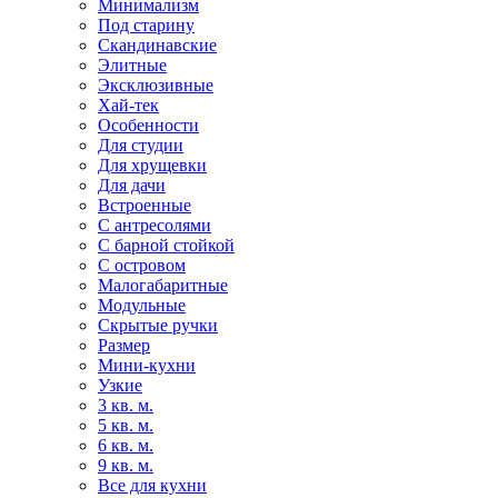
Минимализм
Под старину
Скандинавские
Элитные
Эксклюзивные
Хай-тек
Особенности
Для студии
Для хрущевки
Для дачи
Встроенные
С антресолями
С барной стойкой
С островом
Малогабаритные
Модульные
Скрытые ручки
Размер
Мини-кухни
Узкие
3 кв. м.
5 кв. м.
6 кв. м.
9 кв. м.
Все для кухни