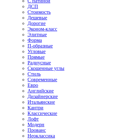
С патиной
ДСП
Стоимость
Дешевые
Дорогие
Эконом-класс
Элитные
Форма
П-образные
Угловые
Прямые
Радиусные
Скошенные углы
Стиль
Современные
Евро
Английские
Дизайнерские
Итальянские
Кантри
Классические
Лофт
Модерн
Прованс
Неоклассика