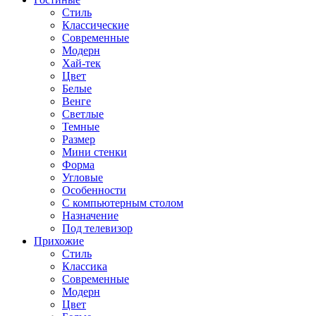
Стиль
Классические
Современные
Модерн
Хай-тек
Цвет
Белые
Венге
Светлые
Темные
Размер
Мини стенки
Форма
Угловые
Особенности
С компьютерным столом
Назначение
Под телевизор
Прихожие
Стиль
Классика
Современные
Модерн
Цвет