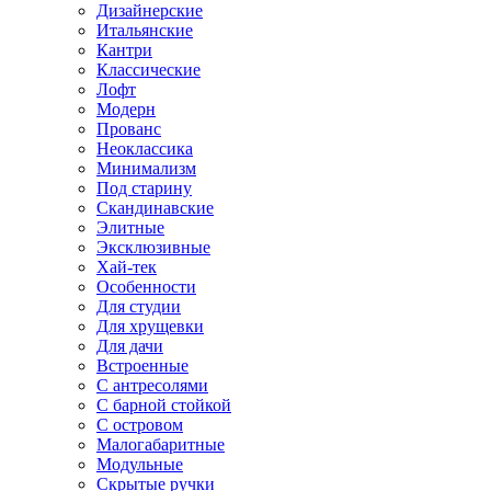
Дизайнерские
Итальянские
Кантри
Классические
Лофт
Модерн
Прованс
Неоклассика
Минимализм
Под старину
Скандинавские
Элитные
Эксклюзивные
Хай-тек
Особенности
Для студии
Для хрущевки
Для дачи
Встроенные
С антресолями
С барной стойкой
С островом
Малогабаритные
Модульные
Скрытые ручки