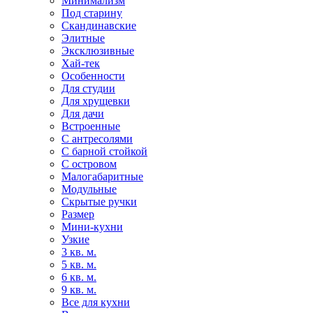
Минимализм
Под старину
Скандинавские
Элитные
Эксклюзивные
Хай-тек
Особенности
Для студии
Для хрущевки
Для дачи
Встроенные
С антресолями
С барной стойкой
С островом
Малогабаритные
Модульные
Скрытые ручки
Размер
Мини-кухни
Узкие
3 кв. м.
5 кв. м.
6 кв. м.
9 кв. м.
Все для кухни