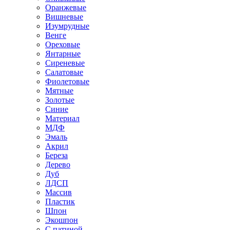
Оранжевые
Вишневые
Изумрудные
Венге
Ореховые
Янтарные
Сиреневые
Салатовые
Фиолетовые
Мятные
Золотые
Синие
Материал
МДФ
Эмаль
Акрил
Береза
Дерево
Дуб
ЛДСП
Массив
Пластик
Шпон
Экошпон
С патиной