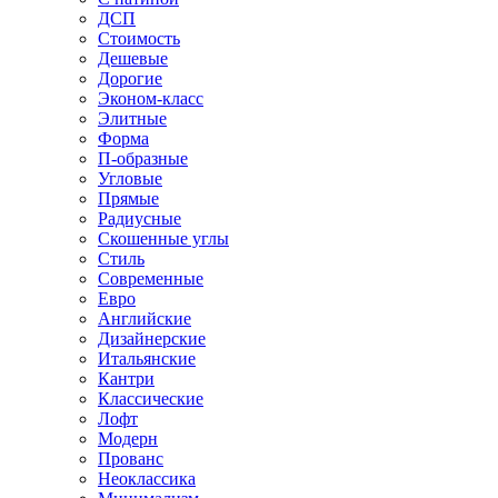
ДСП
Стоимость
Дешевые
Дорогие
Эконом-класс
Элитные
Форма
П-образные
Угловые
Прямые
Радиусные
Скошенные углы
Стиль
Современные
Евро
Английские
Дизайнерские
Итальянские
Кантри
Классические
Лофт
Модерн
Прованс
Неоклассика