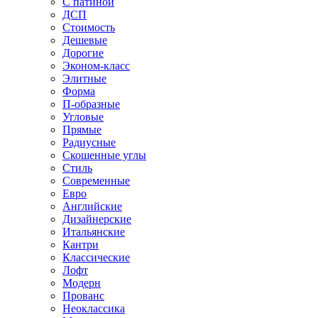
С патиной
ДСП
Стоимость
Дешевые
Дорогие
Эконом-класс
Элитные
Форма
П-образные
Угловые
Прямые
Радиусные
Скошенные углы
Стиль
Современные
Евро
Английские
Дизайнерские
Итальянские
Кантри
Классические
Лофт
Модерн
Прованс
Неоклассика