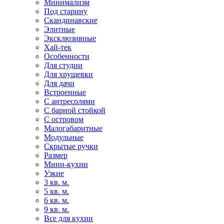
Минимализм
Под старину
Скандинавские
Элитные
Эксклюзивные
Хай-тек
Особенности
Для студии
Для хрущевки
Для дачи
Встроенные
С антресолями
С барной стойкой
С островом
Малогабаритные
Модульные
Скрытые ручки
Размер
Мини-кухни
Узкие
3 кв. м.
5 кв. м.
6 кв. м.
9 кв. м.
Все для кухни