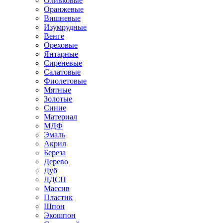
Оливковые
Оранжевые
Вишневые
Изумрудные
Венге
Ореховые
Янтарные
Сиреневые
Салатовые
Фиолетовые
Мятные
Золотые
Синие
Материал
МДФ
Эмаль
Акрил
Береза
Дерево
Дуб
ЛДСП
Массив
Пластик
Шпон
Экошпон