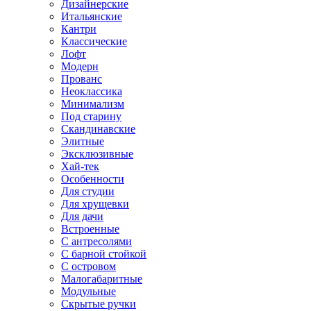
Дизайнерские
Итальянские
Кантри
Классические
Лофт
Модерн
Прованс
Неоклассика
Минимализм
Под старину
Скандинавские
Элитные
Эксклюзивные
Хай-тек
Особенности
Для студии
Для хрущевки
Для дачи
Встроенные
С антресолями
С барной стойкой
С островом
Малогабаритные
Модульные
Скрытые ручки