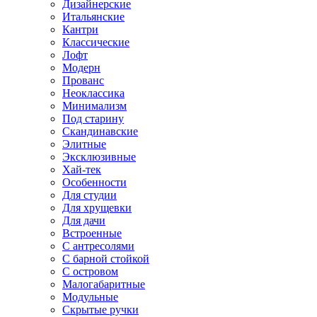
Дизайнерские
Итальянские
Кантри
Классические
Лофт
Модерн
Прованс
Неоклассика
Минимализм
Под старину
Скандинавские
Элитные
Эксклюзивные
Хай-тек
Особенности
Для студии
Для хрущевки
Для дачи
Встроенные
С антресолями
С барной стойкой
С островом
Малогабаритные
Модульные
Скрытые ручки