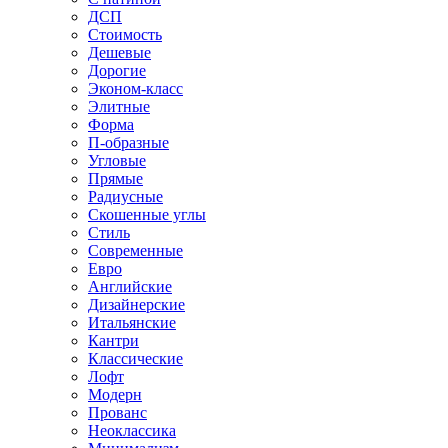
ДСП
Стоимость
Дешевые
Дорогие
Эконом-класс
Элитные
Форма
П-образные
Угловые
Прямые
Радиусные
Скошенные углы
Стиль
Современные
Евро
Английские
Дизайнерские
Итальянские
Кантри
Классические
Лофт
Модерн
Прованс
Неоклассика