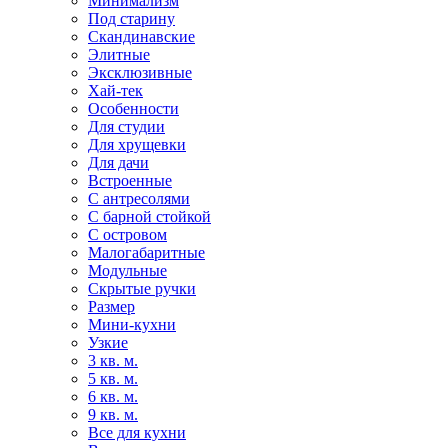
Минимализм
Под старину
Скандинавские
Элитные
Эксклюзивные
Хай-тек
Особенности
Для студии
Для хрущевки
Для дачи
Встроенные
С антресолями
С барной стойкой
С островом
Малогабаритные
Модульные
Скрытые ручки
Размер
Мини-кухни
Узкие
3 кв. м.
5 кв. м.
6 кв. м.
9 кв. м.
Все для кухни