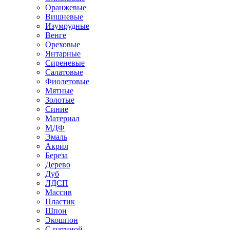
Оранжевые
Вишневые
Изумрудные
Венге
Ореховые
Янтарные
Сиреневые
Салатовые
Фиолетовые
Мятные
Золотые
Синие
Материал
МДФ
Эмаль
Акрил
Береза
Дерево
Дуб
ЛДСП
Массив
Пластик
Шпон
Экошпон
С патиной