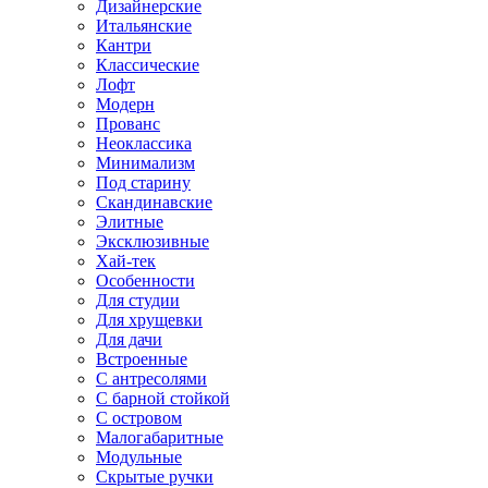
Дизайнерские
Итальянские
Кантри
Классические
Лофт
Модерн
Прованс
Неоклассика
Минимализм
Под старину
Скандинавские
Элитные
Эксклюзивные
Хай-тек
Особенности
Для студии
Для хрущевки
Для дачи
Встроенные
С антресолями
С барной стойкой
С островом
Малогабаритные
Модульные
Скрытые ручки