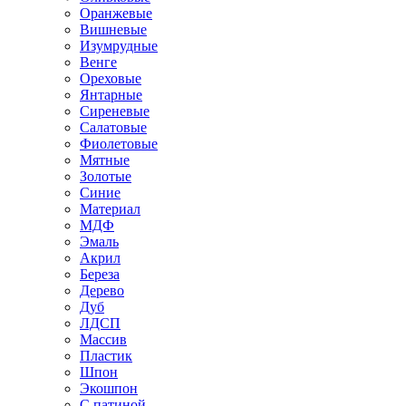
Оранжевые
Вишневые
Изумрудные
Венге
Ореховые
Янтарные
Сиреневые
Салатовые
Фиолетовые
Мятные
Золотые
Синие
Материал
МДФ
Эмаль
Акрил
Береза
Дерево
Дуб
ЛДСП
Массив
Пластик
Шпон
Экошпон
С патиной