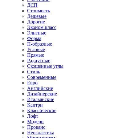
ДСП
Стоимость
Дешевые
Дорогие
Эконом-класс
Элитные
Форма
П-образные
Угловые
Прямые
Радиусные
Скошенные углы
Стиль
Современные
Евро
Английские
Дизайнерские
Итальянские
Кантри
Классические
Лофт
Модерн
Прованс
Неоклассика