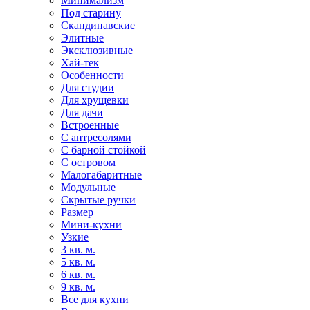
Минимализм
Под старину
Скандинавские
Элитные
Эксклюзивные
Хай-тек
Особенности
Для студии
Для хрущевки
Для дачи
Встроенные
С антресолями
С барной стойкой
С островом
Малогабаритные
Модульные
Скрытые ручки
Размер
Мини-кухни
Узкие
3 кв. м.
5 кв. м.
6 кв. м.
9 кв. м.
Все для кухни