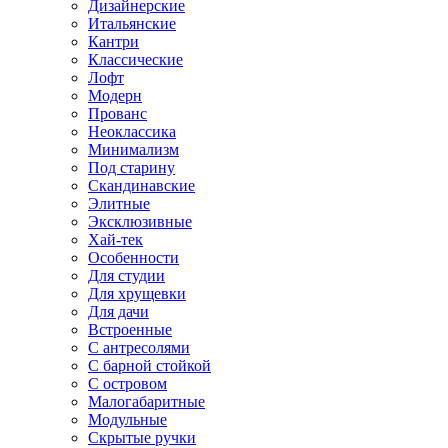
Дизайнерские
Итальянские
Кантри
Классические
Лофт
Модерн
Прованс
Неоклассика
Минимализм
Под старину
Скандинавские
Элитные
Эксклюзивные
Хай-тек
Особенности
Для студии
Для хрущевки
Для дачи
Встроенные
С антресолями
С барной стойкой
С островом
Малогабаритные
Модульные
Скрытые ручки