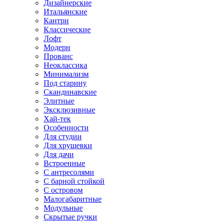
Дизайнерские
Итальянские
Кантри
Классические
Лофт
Модерн
Прованс
Неоклассика
Минимализм
Под старину
Скандинавские
Элитные
Эксклюзивные
Хай-тек
Особенности
Для студии
Для хрущевки
Для дачи
Встроенные
С антресолями
С барной стойкой
С островом
Малогабаритные
Модульные
Скрытые ручки