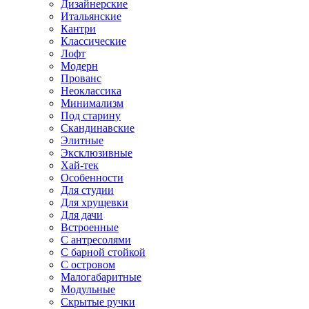
Дизайнерские
Итальянские
Кантри
Классические
Лофт
Модерн
Прованс
Неоклассика
Минимализм
Под старину
Скандинавские
Элитные
Эксклюзивные
Хай-тек
Особенности
Для студии
Для хрущевки
Для дачи
Встроенные
С антресолями
С барной стойкой
С островом
Малогабаритные
Модульные
Скрытые ручки