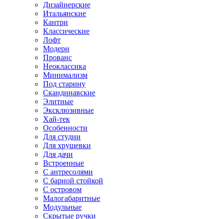
Дизайнерские
Итальянские
Кантри
Классические
Лофт
Модерн
Прованс
Неоклассика
Минимализм
Под старину
Скандинавские
Элитные
Эксклюзивные
Хай-тек
Особенности
Для студии
Для хрущевки
Для дачи
Встроенные
С антресолями
С барной стойкой
С островом
Малогабаритные
Модульные
Скрытые ручки