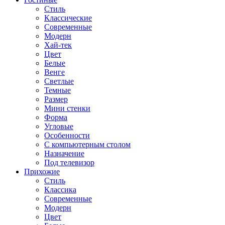
Стиль
Классические
Современные
Модерн
Хай-тек
Цвет
Белые
Венге
Светлые
Темные
Размер
Мини стенки
Форма
Угловые
Особенности
С компьютерным столом
Назначение
Под телевизор
Прихожие
Стиль
Классика
Современные
Модерн
Цвет