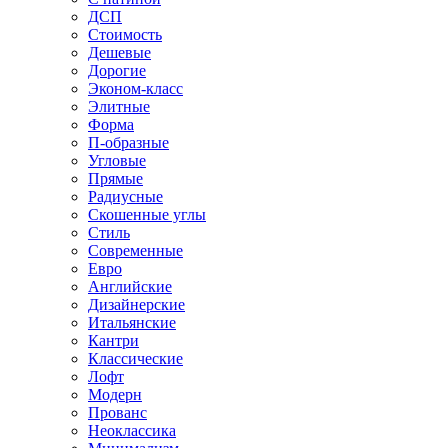
ДСП
Стоимость
Дешевые
Дорогие
Эконом-класс
Элитные
Форма
П-образные
Угловые
Прямые
Радиусные
Скошенные углы
Стиль
Современные
Евро
Английские
Дизайнерские
Итальянские
Кантри
Классические
Лофт
Модерн
Прованс
Неоклассика