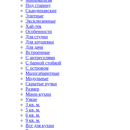
Минимализм
Под старину
Скандинавские
Элитные
Эксклюзивные
Хай-тек
Особенности
Для студии
Для хрущевки
Для дачи
Встроенные
С антресолями
С барной стойкой
С островом
Малогабаритные
Модульные
Скрытые ручки
Размер
Мини-кухни
Узкие
3 кв. м.
5 кв. м.
6 кв. м.
9 кв. м.
Все для кухни