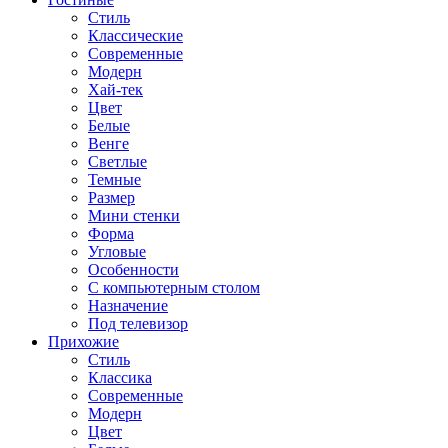
Стиль
Классические
Современные
Модерн
Хай-тек
Цвет
Белые
Венге
Светлые
Темные
Размер
Мини стенки
Форма
Угловые
Особенности
С компьютерным столом
Назначение
Под телевизор
Прихожие
Стиль
Классика
Современные
Модерн
Цвет