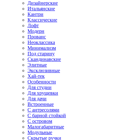
Дизайнерские
Итальянские
Кантри
Классические
Лофт
Модерн
Прованс
Неоклассика
Минимализм
Под старину
Скандинавские
Элитные
Эксклюзивные
Хай-тек
Особенности
Для студии
Для хрущевки
Для дачи
Встроенные
С антресолями
С барной стойкой
С островом
Малогабаритные
Модульные
Скрытые ручки