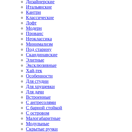
Дизайнерские
Итальянские
Кантри
Классические
Лофт
Модерн
Прованс
Неоклассика
Минимализм
Под старину
Скандинавские
Элитные
Эксклюзивные
Хай-тек
Особенности
Для студии
Для хрущевки
Для дачи
Встроенные
С антресолями
С барной стойкой
С островом
Малогабаритные
Модульные
Скрытые ручки