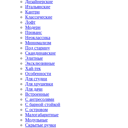
Дизайнерские
Итальянские
Кантри
Классические
Лофт
Модерн
Прованс
Неоклассика
Минимализм
Под старину
Скандинавские
Элитные
Эксклюзивные
Хай-тек
Особенности
Для студии
Для хрущевки
Для дачи
Встроенные
С антресолями
С барной стойкой
С островом
Малогабаритные
Модульные
Скрытые ручки