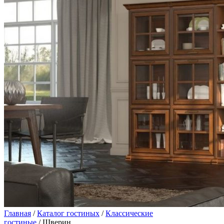
Главная
/
Каталог гостиных
/
Классические
гостиные
/ Шверин