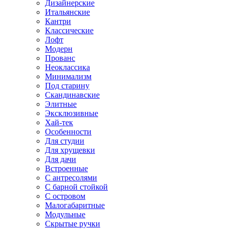
Дизайнерские
Итальянские
Кантри
Классические
Лофт
Модерн
Прованс
Неоклассика
Минимализм
Под старину
Скандинавские
Элитные
Эксклюзивные
Хай-тек
Особенности
Для студии
Для хрущевки
Для дачи
Встроенные
С антресолями
С барной стойкой
С островом
Малогабаритные
Модульные
Скрытые ручки