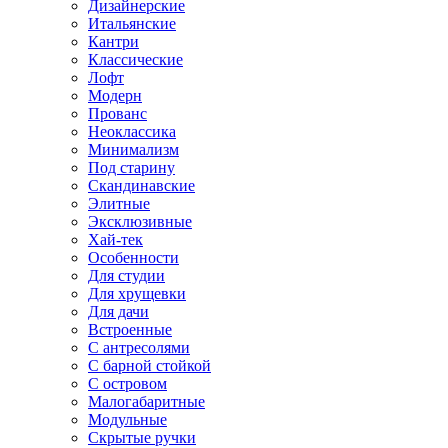
Дизайнерские
Итальянские
Кантри
Классические
Лофт
Модерн
Прованс
Неоклассика
Минимализм
Под старину
Скандинавские
Элитные
Эксклюзивные
Хай-тек
Особенности
Для студии
Для хрущевки
Для дачи
Встроенные
С антресолями
С барной стойкой
С островом
Малогабаритные
Модульные
Скрытые ручки