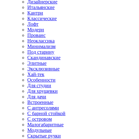
Дизайнерские
Итальянские
Кантри
Классические
Лофт
Модерн
Прованс
Неоклассика
Минимализм
Под старину
Скандинавские
Элитные
Эксклюзивные
Хай-тек
Особенности
Для студии
Для хрущевки
Для дачи
Встроенные
С антресолями
С барной стойкой
С островом
Малогабаритные
Модульные
Скрытые ручки