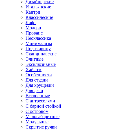
Дизайнерские
Итальянские
Кантри
Классические
Лофт
Модерн
Прованс
Неоклассика
Минимализм
Под старину
Скандинавские
Элитные
Эксклюзивные
Хай-тек
Особенности
Для студии
Для хрущевки
Для дачи
Встроенные
С антресолями
С барной стойкой
С островом
Малогабаритные
Модульные
Скрытые ручки